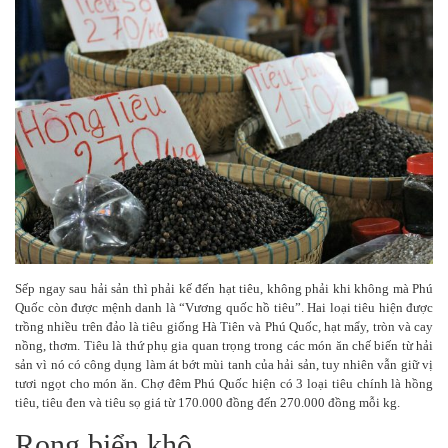
Sếp ngay sau hải sản thì phải kế đến hạt tiêu, không phải khi không mà Phú
Quốc còn được mệnh danh là “Vương quốc hồ tiêu”. Hai loại tiêu hiện được
trồng nhiều trên đảo là tiêu giống Hà Tiên và Phú Quốc, hạt mẩy, tròn và cay
nồng, thơm. Tiêu là thứ phụ gia quan trọng trong các món ăn chế biến từ hải
sản vì nó có công dụng làm át bớt mùi tanh của hải sản, tuy nhiên vẫn giữ vị
tươi ngọt cho món ăn. Chợ đêm Phú Quốc hiện có 3 loại tiêu chính là hồng
tiêu, tiêu đen và tiêu sọ giá từ 170.000 đồng đến 270.000 đồng mỗi kg.
Rong biển khô