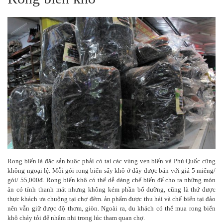
Rong biển là đặc sản buộc phải có tại các vùng ven biển và Phú Quốc cũng
không ngoại lệ. Mỗi gói rong biển sấy khô ở đây được bán với giá 5 miếng/
gói/ 55,000đ. Rong biển khô có thể dễ dàng chế biến để cho ra những món
ăn có tính thanh mát nhưng không kém phần bổ dưỡng, cũng là thứ được
thực khách ưa chuộng tại chợ đêm. ản phẩm được thu hái và chế biến tại đảo
nên vẫn giữ được độ thơm, giòn. Ngoài ra, du khách có thể mua rong biển
khô cháy tỏi để nhâm nhi trong lúc tham quan chợ.