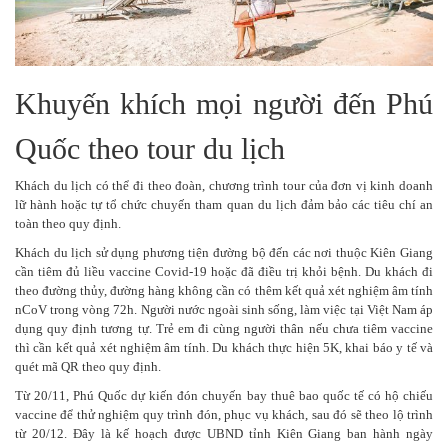
Khuyến khích mọi người đến Phú
Quốc theo tour du lịch
Khách du lịch có thể đi theo đoàn, chương trình tour của đơn vị kinh doanh
lữ hành hoặc tự tổ chức chuyến tham quan du lịch đảm bảo các tiêu chí an
toàn theo quy định.
Khách du lịch sử dụng phương tiện đường bộ đến các nơi thuộc Kiên Giang
cần tiêm đủ liều vaccine Covid-19 hoặc đã điều trị khỏi bệnh. Du khách đi
theo đường thủy, đường hàng không cần có thêm kết quả xét nghiệm âm tính
nCoV trong vòng 72h. Người nước ngoài sinh sống, làm việc tại Việt Nam áp
dụng quy định tương tự. Trẻ em đi cùng người thân nếu chưa tiêm vaccine
thì cần kết quả xét nghiệm âm tính. Du khách thực hiện 5K, khai báo y tế và
quét mã QR theo quy định.
Từ 20/11, Phú Quốc dự kiến đón chuyến bay thuê bao quốc tế có hộ chiếu
vaccine để thử nghiệm quy trình đón, phục vụ khách, sau đó sẽ theo lộ trình
từ 20/12. Đây là kế hoạch được UBND tỉnh Kiên Giang ban hành ngày