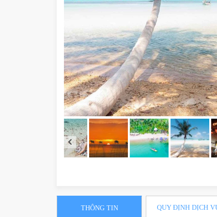
QUY ĐỊNH DỊCH V
THÔNG TIN