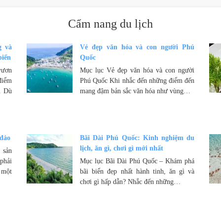
Cẩm nang du lịch
g và
Vẻ đẹp văn hóa và con người Phú
biển
Quốc
vươn
Mục lục Vẻ đẹp văn hóa và con người
điểm
Phú Quốc Khi nhắc đến những điểm đến
. Dù
mang đậm bản sắc văn hóa như vùng…
 đảo
Bãi Dài Phú Quốc: Kinh nghiệm du
lịch, ăn gì, chơi gì mới nhất
 sản
phải
Mục lục Bãi Dài Phú Quốc – Khám phá
 một
bãi biển đẹp nhất hành tinh, ăn gì và
chơi gì hấp dẫn? Nhắc đến những…