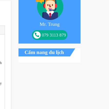
Mr. Trung
079 3113 879
Cẩm nang du lịch
nh
ây