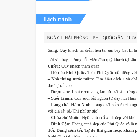
Lịch trình
NGÀY 1: HẢI PHÒNG – PHÚ QUỐC (ĂN TRƯA
Sáng:
Quý khách tại điểm hẹn tại sân bay Cát Bi l
Tới sân bay
,
hướng dẫn viên đón quý khách tại sân
Chiều:
Quý khách tham quan:
– Hồ tiêu Phú Quốc:
Tiêu Phú Quốc nổi tiếng với
– Nhà thùng nước mắm:
Tìm hiểu cách ủ và ch
dưỡng rất cao.
– Rượu sim:
Loại rượu vang làm từ trái sim rừng 
– Suối Tranh
: Con suối bắt nguồn từ dãy núi Hàm 
– Làng chài Hàm Ninh
: Làng chài cổ xưa của ng
với giá rất rẻ.(Chi phí tự túc)
– Chùa Sư Muôn
: Ngôi chùa cổ xinh đẹp với khôn
– Dinh Cậu
: Thắng cảnh đẹp của Phú Quốc và là n
Tối:
Dùng cơm tối. Tự do thư giãn hoặc khám
Nghỉ đêm tại khách sạn 3 sao.