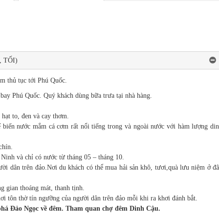
, TỐI)
àm thủ tục tới Phú Quốc.
 bay Phú Quốc. Quý khách dùng bữa trưa tại nhà hàng.
 hạt to, đen và cay thơm.
ế biến nước mắm cá cơm rất nổi tiếng trong và ngoài nước với hàm lượng di
chín.
Ninh và chỉ có nước từ tháng 05 – tháng 10.
ười dân trên đảo.Nơi du khách có thể mua hải sản khô, tươi,quà lưu niệm ở đ
g gian thoáng mát, thanh tịnh.
ơi tôn thờ tín ngưỡng của người dân trên đảo mỗi khi ra khơi đánh bắt.
 phá Đảo Ngọc về đêm. Tham quan chợ đêm Dinh Cậu.